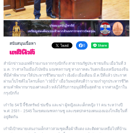
พระดอทกะฉ่อน
กะฉ่อนช้อปปิ้ง
ติดต่อ
สนับสนุนเนื่อหา
0
สำนักข่าวเอเอฟพีรายงานจากกรุงปักกิ่ง สาธารณรัฐประชาชนจีน เมื่อวันที่ 3
ม.ค. ว่า ศาลในเมืองไป่หยิน มณฑลกานซู ทางภาคตะวันตกเฉียงเหนือของจีน
ที่มีคำพิพากษาให้ประหารชีวิตนายเก๋า เฉิงย้ง เมื่อเดือน มี.ค.ปีที่แล้ว ประกาศ
ผ่านเว็บไซต์ไมโครบล็อก "เว่ย์ปั๋ว" เมื่อวันพฤหัสบดีว่า นายเก๋าถูกประหารชีวิต
ตามคำพิพากษาของศาลแล้ว หลังได้รับการอนุมัติขั้นสุดท้าย จากศาลฎีกาใน
กรุงปักกิ่ง
เก๋าวัย 54 ปี จี้ชิงทรัพย์ ข่มขืน และฆ่า ผู้หญิงและเด็กหญิง 11 คน ระหว่างปี
พ.ศ. 2531 - 2545 ในเขตมณฑลกานซู และเขตปกครองตนเองมองโกเลียในที่
อยู่ติดกัน
เก๋ามีเป้าหมายเล่นงานเด็กสาวสวมชุดเสื้อผ้าสีแดง และติดตามเหยื่อไปที่บ้าน