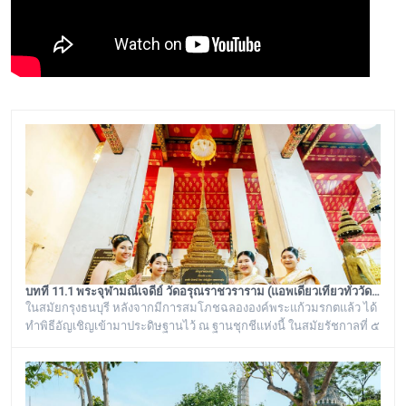
บทที่ 11.1 พระจุฬามณีเจดีย์ วัดอรุณราชวราราม (แอพเดียวเที่ยวทั่ววัดอรุณ)
ในสมัยกรุงธนบุรี หลังจากมีการสมโภชฉลององค์พระแก้วมรกตแล้ว ได้
ทำพิธีอัญเชิญเข้ามาประดิษฐานไว้ ณ ฐานชุกชีแห่งนี้ ในสมัยรัชกาลที่ ๕
ยังเรียกพระวิหารแห่งนี้ว่า “วิหารพระแก้ว” อยู่ตลอดมา จนต่อมาชาว
บ้านได้เรียกเพี้ยนกันไปว่า “วิหารพระเขี้ยวแก้ว” พระจุฬามณีเจดีย์องค์นี้
เป็นสิ่งศักดิ์สิทธิ์ของวัดอรุณราชวราราม ที่ชาวบ้านในละแวกนี้ให้ความ
เคารพศรัทธาตั้งแต่ครั้งอดีตกาลจวบจนมาถึงยุคปัจ