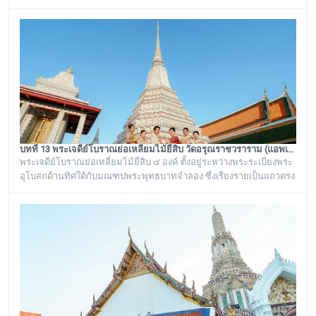
พระนั่งเกล้าเจ้าอยู่หัว รัชกาลที่ ๓ โดยมีพระราชดำริให้สร้างขึ้นทั้งหมด
๖ หลัง เรียงรายอยู่บริเวณท่าน้ำของวัดอรุณราชวราราม ริมแม่น้ำ
เจ้าพระยา ซึ่งเก๋งจีนแต่ละหลังจะมีเอกลักษณ์โดดเด่นไม่เหมือนกัน อาทิ
เช่น ศาลาเก๋งจีนหน้าทางเข้าพระปรางค์ จะมีหินแกะสลักโบราณเป็นรูป
จระเข้อย
บทที่ 13 พระเจดีย์โบราณย่อเหลี่ยมไม้ยี่สิบ วัดอรุณราชวราราม (แอพเดียวเที่ยวทั่ววัดอรุณ)
พระเจดีย์โบราณย่อเหลี่ยมไม้ยี่สิบ ๔ องค์ ตั้งอยู่ระหว่างพระระเบียงพระ
อุโบสถด้านทิศใต้กับมณฑปพระพุทธบาทจำลอง ซึ่งเรียงรายเป็นแถวตรง
จากทิศตะวันออกสู่ทิศตะวันตก มีห่างกันพอควร และเป็นพระเจดีย์ที่มี
ลักษณะแบบเดียวกัน มีขนาดเท่ากันทั้งหมด คือเป็นพระเจดีย์ก่อด้วยอิฐ
ถือปูนย่อเหลี่ยมไม้ยี่สิบ ประดับด้วยกระเบื้องถ้วยและกระจกสีต่างๆ เป็น
ลวดลายดอกไม้และลายอื่นๆ มีความวิจิตรงดงามเป็นอย่างมาก