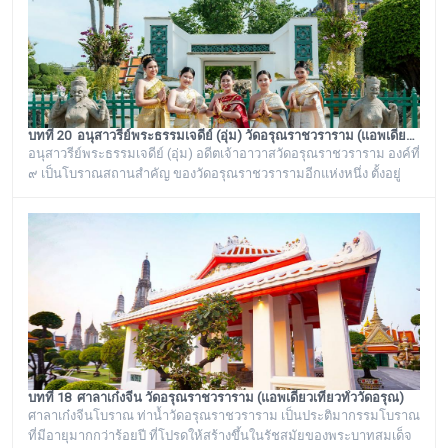
บทที่ 20 อนุสาวรีย์พระธรรมเจดีย์ (อุ่ม) วัดอรุณราชวราราม (แอพเดียวเที่ยวทั่ววัดอรุณ)
อนุสาวรีย์พระธรรมเจดีย์ (อุ่ม) อดีตเจ้าอาวาสวัดอรุณราชวราราม องค์ที่
๙ เป็นโบราณสถานสำคัญ ของวัดอรุณราชวรารามอีกแห่งหนึ่ง ตั้งอยู่
ทางด้านทิศใต้ของภูเขาจำลอง บริเวณศาลาเก๋งจีน ๓ หลัง ทางด้านหน้า
วัดริมแม่น้ำเจ้าพระยา ภายในรั้วอนุสาวรีย์สำคัญของวัดอรุณ
ราชวรารามแห่งนี้ จะมีโกศหินทรายโบราณสีเขียวแบบจีน ซึ่งเป็นสถาน
ที่บรรจุบรรจุอัฐิของพระธรรมเจดีย์ (อุ่ม) อดีตเจ้าอาวาสวัดอรุณ
ราชวราราม องค์ที่ ๙
บทที่ 18 ศาลาเก๋งจีน วัดอรุณราชวราราม (แอพเดียวเที่ยวทั่ววัดอรุณ)
ศาลาเก๋งจีนโบราณ ท่าน้ำวัดอรุณราชวราราม เป็นประติมากรรมโบราณ
ที่มีอายุมากกว่าร้อยปี ที่โปรดให้สร้างขึ้นในรัชสมัยของพระบาทสมเด็จ