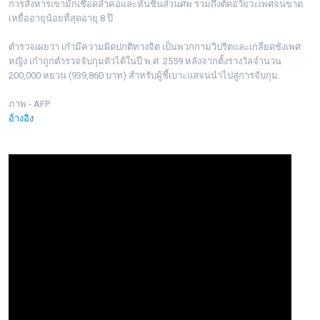
การสังหารเขามักเชือดลำคอและหั่นชิ้นส่วนศพ รวมถึงตัดอวัยวะเพศจนขาด
เหยื่ออายุน้อยที่สุดอายุ 8 ปี
ตำรวจเผยว่า เก๋ามีความผิดปกติทางจิต เป็นพวกกามวิปริตและเกลียดชังเพศ
หญิง เก๋าถูกตำรวจจับกุมตัวได้ในปี พ.ศ. 2559 หลังจากตั้งรางวัลจำนวน
200,000 หยวน (939,860 บาท) สำหรับผู้ชี้เบาะแสจนนำไปสู่การจับกุม.
ภาพ - AFP
อ้างอิง