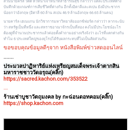
ส่วนนายคริส วิตตี หัวหน้าเจ้าหน้าที่สาธารณสุข กล่าวว่า แต่ละประเทศต่าง
บันทึกด้วยเกณฑ์การเสียชีวิตที่ต่างกัน อีกทั้งอิตาลีและสเปน ยังมีประชากร
น้อยกว่าอังกฤษ (อิตาลี 60 ล้าน สเปน 46.9 ล้านอังกฤษ 66.65 ล้านคน)
นายคาร์ล เฮเนแกน นักวิชาการมหาวิทยาลัยออกซ์ฟอร์ด กล่าวว่า หากจะนับ
ว่า สหรัฐเป็นที่หนึ่ง และสหราชอาณาจักรเป็นที่สอง คงไม่มีประโยชน์อะไร
ต้องดูที่จำนวนประชากรแล้วค่อยตั้งคำถามอย่างจริงจังว่า อะไรที่แตกต่างกัน
ทำไม 6 ประเทศใหญ่ของยุโรปได้รับผลกระทบที่ไม่เป็นสัดส่วนกัน
ขอขอบคุณข้อมูลดีๆจาก หนังสือพิมพ์ข่าวสดออนไลน์
.......
ประมวลปาฏิหาริย์แห่งเหรียญสมเด็จพระเจ้าตากสิน
มหาราชชาววัดอรุณ(คลิ๊ก)
https://sacred.kachon.com/353522
.....
ร้านเช่าบูชาวัตถุมงคล by กะฉ่อนดอทคอม(คลิ๊ก)
https://shop.kachon.com