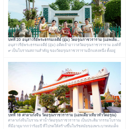
บทที่ 20 อนุสาวรีย์พระธรรมเจดีย์ (อุ่ม) วัดอรุณราชวราราม (แอพเดียวเที่ยวทั่ววัดอรุณ)
อนุสาวรีย์พระธรรมเจดีย์ (อุ่ม) อดีตเจ้าอาวาสวัดอรุณราชวราราม องค์ที่
๙ เป็นโบราณสถานสำคัญ ของวัดอรุณราชวรารามอีกแห่งหนึ่ง ตั้งอยู่
ทางด้านทิศใต้ของภูเขาจำลอง บริเวณศาลาเก๋งจีน ๓ หลัง ทางด้านหน้า
วัดริมแม่น้ำเจ้าพระยา ภายในรั้วอนุสาวรีย์สำคัญของวัดอรุณ
ราชวรารามแห่งนี้ จะมีโกศหินทรายโบราณสีเขียวแบบจีน ซึ่งเป็นสถาน
ที่บรรจุบรรจุอัฐิของพระธรรมเจดีย์ (อุ่ม) อดีตเจ้าอาวาสวัดอรุณ
ราชวราราม องค์ที่ ๙
บทที่ 18 ศาลาเก๋งจีน วัดอรุณราชวราราม (แอพเดียวเที่ยวทั่ววัดอรุณ)
ศาลาเก๋งจีนโบราณ ท่าน้ำวัดอรุณราชวราราม เป็นประติมากรรมโบราณ
ที่มีอายุมากกว่าร้อยปี ที่โปรดให้สร้างขึ้นในรัชสมัยของพระบาทสมเด็จ