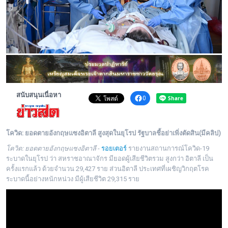
พระดอทกะฉ่อน
กะฉ่อนช้อปปิ้ง
ติดต่อ
สนับสนุนเนื่อหา
0
โควิด: ยอดตายอังกฤษแซงอิตาลี สูงสุดในยุโรป รัฐบาลชี้อย่าเพิ่งตัดสิน(มีคลิป)
โควิด: ยอดตายอังกฤษแซงอิตาลี
-
รอยเตอร์
รายงานสถานการณ์โควิด-19
ระบาดในยุโรป ว่า สหราชอาณาจักร มียอดผู้เสียชีวิตรวม สูงกว่า อิตาลี เป็น
ครั้งแรกแล้ว ด้วยจำนวน
29,427 ราย ส่วนอิตาลี ประเทศที่เผชิญวิกฤตโรค
ระบาดนี้อย่างหนักหน่วง มีผู้เสียชีวิต 29,315 ราย