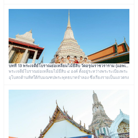
พระนั่งเกล้าเจ้าอยู่หัว รัชกาลที่ ๓ โดยมีพระราชดำริให้สร้างขึ้นทั้งหมด
๖ หลัง เรียงรายอยู่บริเวณท่าน้ำของวัดอรุณราชวราราม ริมแม่น้ำ
เจ้าพระยา ซึ่งเก๋งจีนแต่ละหลังจะมีเอกลักษณ์โดดเด่นไม่เหมือนกัน อาทิ
เช่น ศาลาเก๋งจีนหน้าทางเข้าพระปรางค์ จะมีหินแกะสลักโบราณเป็นรูป
จระเข้อย
บทที่ 13 พระเจดีย์โบราณย่อเหลี่ยมไม้ยี่สิบ วัดอรุณราชวราราม (แอพเดียวเที่ยวทั่ววัดอรุณ)
พระเจดีย์โบราณย่อเหลี่ยมไม้ยี่สิบ ๔ องค์ ตั้งอยู่ระหว่างพระระเบียงพระ
อุโบสถด้านทิศใต้กับมณฑปพระพุทธบาทจำลอง ซึ่งเรียงรายเป็นแถวตรง
จากทิศตะวันออกสู่ทิศตะวันตก มีห่างกันพอควร และเป็นพระเจดีย์ที่มี
ลักษณะแบบเดียวกัน มีขนาดเท่ากันทั้งหมด คือเป็นพระเจดีย์ก่อด้วยอิฐ
ถือปูนย่อเหลี่ยมไม้ยี่สิบ ประดับด้วยกระเบื้องถ้วยและกระจกสีต่างๆ เป็น
ลวดลายดอกไม้และลายอื่นๆ มีความวิจิตรงดงามเป็นอย่างมาก