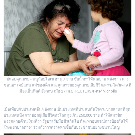
ปลอบคุณยาย - หนูน้อยไอเช อายุ 3 ขวบ ซับน้ำตาให้คุณยาย หลังจาก นาง
ซอนยา เคย์แกน แม่ของเด็ก และลูกสาวของคุณยายเสียชีวิตเพราะโควิด-19 ที่
เมืองเอ็นฟิลด์ อังกฤษ เมื่อ 27 เม.ย. REUTERS/Peter Nicholls
เมื่อเทียบกับประเทศอื่นๆ อังกฤษเป็นประเทศที่ประสบภัยโรคระบาดสาหัสที่สุด
ประเทศหนึ่ง จากยอดผู้เสียชีวิตทั่วโลก สูงเกิน 250,000 ราย ทำให้สมาชิก
พรรคฝ่ายค้านโจมตีว่า รัฐบาลรับมือช้าเกินไป ที่จะหาอุปกรณ์การป้องกันให้
โรงพยาบาลต่างๆ รวมถึงการตรวจหาเชื้อกับประชาชนอย่างขนานใหญ่