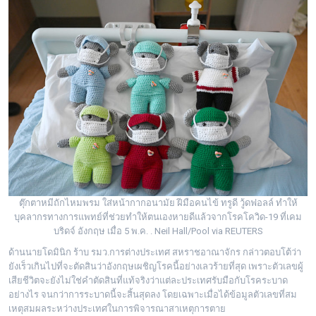
ตุ๊กตาหมีถักไหมพรม ใส่หน้ากากอนามัย ฝีมือคนไข้ ทรูดี วู้ดฟอลล์ ทำให้
บุคลากรทางการแพทย์ที่ช่วยทำให้ตนเองหายดีแล้วจากโรคโควิด-19 ที่เคม
บริดจ์ อังกฤษ เมื่อ 5 พ.ค. . Neil Hall/Pool via REUTERS
ด้านนายโดมินิก ร้าบ รมว.การต่างประเทศ สหราชอาณาจักร กล่าวตอบโต้ว่า
ยังเร็วเกินไปที่จะตัดสินว่าอังกฤษเผชิญโรคนี้อย่างเลวร้ายที่สุด เพราะตัวเลขผู้
เสียชีวิตจะยังไม่ใช่คำตัดสินที่แท้จริงว่าแต่ละประเทศรับมือกับโรคระบาด
อย่างไร จนกว่าการระบาดนี้จะสิ้นสุดลง โดยเฉพาะเมื่อได้ข้อมูลตัวเลขที่สม
เหตุสมผลระหว่างประเทศในการพิจารณาสาเหตุการตาย