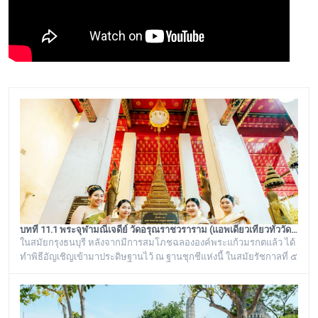
บทที่ 11.1 พระจุฬามณีเจดีย์ วัดอรุณราชวราราม (แอพเดียวเที่ยวทั่ววัดอรุณ)
ในสมัยกรุงธนบุรี หลังจากมีการสมโภชฉลององค์พระแก้วมรกตแล้ว ได้
ทำพิธีอัญเชิญเข้ามาประดิษฐานไว้ ณ ฐานชุกชีแห่งนี้ ในสมัยรัชกาลที่ ๕
ยังเรียกพระวิหารแห่งนี้ว่า “วิหารพระแก้ว” อยู่ตลอดมา จนต่อมาชาว
บ้านได้เรียกเพี้ยนกันไปว่า “วิหารพระเขี้ยวแก้ว” พระจุฬามณีเจดีย์องค์นี้
เป็นสิ่งศักดิ์สิทธิ์ของวัดอรุณราชวราราม ที่ชาวบ้านในละแวกนี้ให้ความ
เคารพศรัทธาตั้งแต่ครั้งอดีตกาลจวบจนมาถึงยุคปัจ