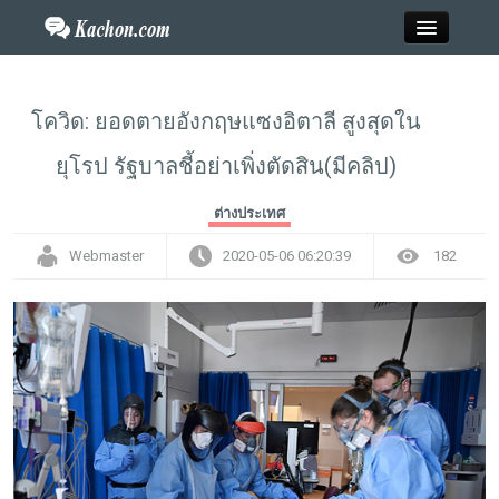
Close
โควิด: ยอดตายอังกฤษแซงอิตาลี สูงสุดใน
ยุโรป รัฐบาลชี้อย่าเพิ่งตัดสิน(มีคลิป)
Home
ต่างประเทศ
ข่าว
Webmaster
2020-05-06 06:20:39
182
กะฉ่อนพระเครื่อง
วาไรตี้
ไลฟ์สไตล์
สังคมออนไลน์