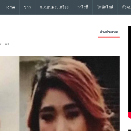
Home
ข่าว
กะฉ่อนพระเครื่อง
วาไรตี้
ไลฟ์สไตล์
สังค
ต่างประเทศ
40